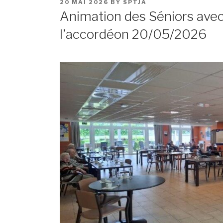
POSTED
20 MAI 2026
BY
SPTJA
ON
Animation des Séniors avec 
l’accordéon 20/05/2026