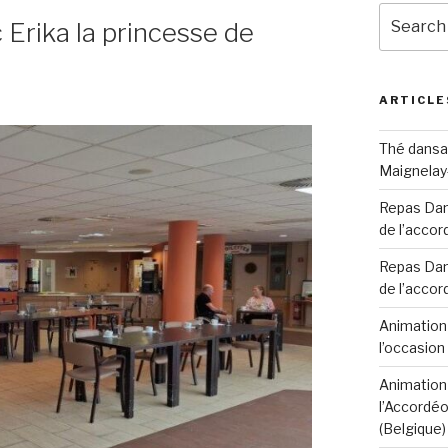
Search
Erika la princesse de
for:
ARTICLE
Thé dansan
Maignelay
Repas Dans
de l’accor
Repas Dans
de l’accor
Animation 
l’occasio
Animation 
l’Accordéo
(Belgique