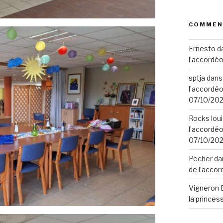
COMMEN
Ernesto
d
l’accordéo
sptja
dan
l’accordéo
07/10/20
Rocks lou
l’accordéo
07/10/20
Pecher
da
de l’accor
Vigneron 
la princes