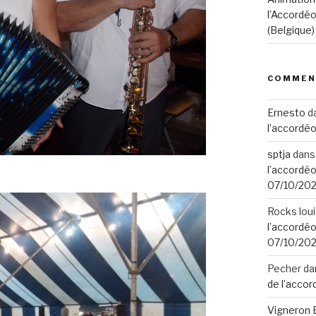
l’Accordéo
(Belgique
COMMEN
Ernesto
d
l’accordéo
sptja
dan
l’accordéo
07/10/20
Rocks lou
l’accordéo
07/10/20
Pecher
da
de l’accor
Vigneron 