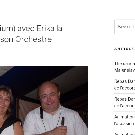
Search
ium) avec Erika la
for:
 son Orchestre
ARTICLE
Thé dansan
Maignelay
Repas Dans
de l’accor
Repas Dans
de l’accor
Animation 
l’occasio
Animation 