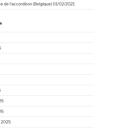
se de l’accordéon (Belgique) 01/02/2021
S
6
6
26
26
 2025