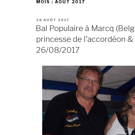
MOIS :
AOÛT 2017
POSTED
26 AOÛT 2017
ON
Bal Populaire à Marcq (Belg
princesse de l’accordéon &
26/08/2017