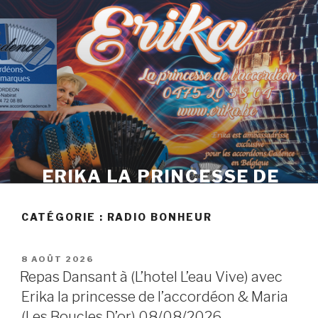
Skip
to
content
ERIKA LA PRINCESSE DE
L'ACCORDÉON
CATÉGORIE :
RADIO BONHEUR
POSTED
8 AOÛT 2026
ON
Repas Dansant à (L’hotel L’eau Vive) avec
Erika la princesse de l’accordéon & Maria
(Les Boucles D’or) 08/08/2026