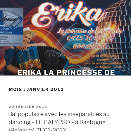
Skip
to
content
ERIKA LA PRINCESSE DE
L'ACCORDÉON
MOIS :
JANVIER 2012
POSTED
22 JANVIER 2012
ON
Bal populaire avec les inseparables au
dancing « LE CALYPSO » à Bastogne
(Belgium) 21/01/2012