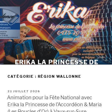
Skip
to
content
ERIKA LA PRINCESSE DE
L'ACCORDÉON
CATÉGORIE :
RÉGION WALLONNE
POSTED
21 JUILLET 2026
ON
Animation pour la Fête National avec
Erika la Princesse de l’Accordéon & Maria
(Les Boucles d’Or) à Vaux-sur-Sure