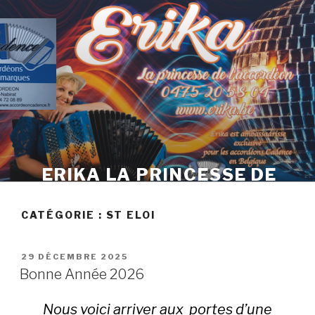
Skip
to
content
ERIKA LA PRINCESSE DE
L'ACCORDÉON
CATÉGORIE :
ST ELOI
POSTED
29 DÉCEMBRE 2025
ON
Bonne Année 2026
Nous voici arriver aux portes d’une