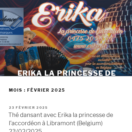
Skip
to
content
ERIKA LA PRINCESSE DE
L'ACCORDÉON
MOIS :
FÉVRIER 2025
POSTED
23 FÉVRIER 2025
ON
Thé dansant avec Erika la princesse de
l’accordéon à Libramont (Belgium)
23/02/2025