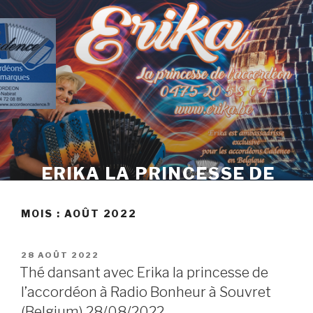
Skip
to
content
ERIKA LA PRINCESSE DE
L'ACCORDÉON
MOIS :
AOÛT 2022
POSTED
28 AOÛT 2022
ON
Thé dansant avec Erika la princesse de
l’accordéon à Radio Bonheur à Souvret
(Belgium) 28/08/2022