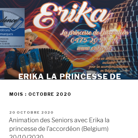
Skip
to
content
ERIKA LA PRINCESSE DE
L'ACCORDÉON
MOIS :
OCTOBRE 2020
POSTED
20 OCTOBRE 2020
ON
Animation des Seniors avec Erika la
princesse de l’accordéon (Belgium)
20/10/2020