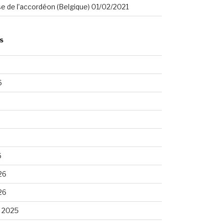
se de l’accordéon (Belgique) 01/02/2021
S
6
6
26
26
 2025