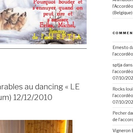
l’Accordéo
(Belgique
COMMEN
Ernesto
d
l’accordéo
sptja
dan
l’accordéo
07/10/20
arables au dancing « LE
Rocks lou
ium) 12/12/2010
l’accordéo
07/10/20
Pecher
da
de l’accor
Vigneron 