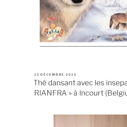
POSTED
13 DÉCEMBRE 2010
ON
Thé dansant avec les insep
RIANFRA » à Incourt (Belg