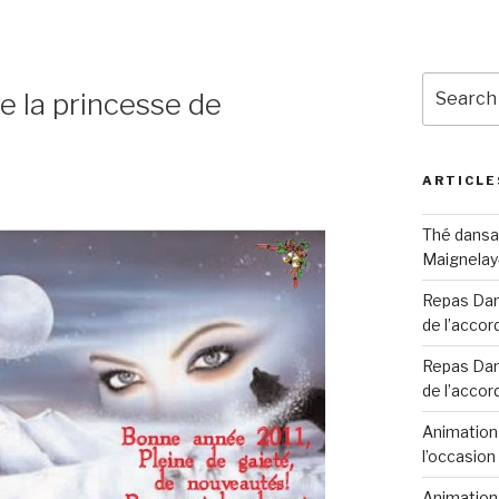
Search
e la princesse de
for:
ARTICLE
Thé dansan
Maignelay
Repas Dans
de l’accor
Repas Dans
de l’accor
Animation 
l’occasio
Animation 