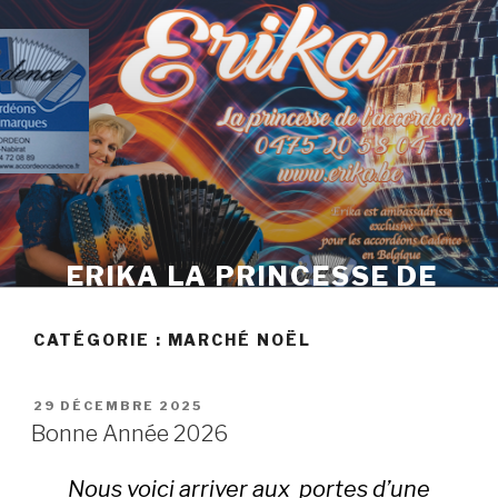
Skip
to
content
ERIKA LA PRINCESSE DE
L'ACCORDÉON
CATÉGORIE :
MARCHÉ NOËL
POSTED
29 DÉCEMBRE 2025
ON
Bonne Année 2026
Nous voici arriver aux portes d’une