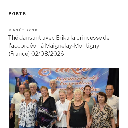
le Livre d'Or
POSTS
POSTED
2 AOÛT 2026
ON
Thé dansant avec Erika la princesse de
l’accordéon à Maignelay-Montigny
(France) 02/08/2026