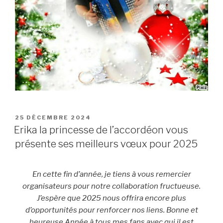
POSTED
25 DÉCEMBRE 2024
ON
Erika la princesse de l’accordéon vous
présente ses meilleurs vœux pour 2025
En cette fin d’année, je tiens à vous remercier
organisateurs pour notre collaboration fructueuse.
J’espère que 2025 nous offrira encore plus
d’opportunités pour renforcer nos liens. Bonne et
heureuse Année à tous mes fans avec qui il est