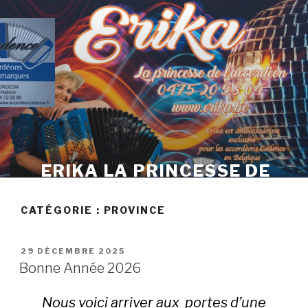
Skip
to
content
ERIKA LA PRINCESSE DE
L'ACCORDÉON
CATÉGORIE :
PROVINCE
POSTED
29 DÉCEMBRE 2025
ON
Bonne Année 2026
Nous voici arriver aux portes d’une