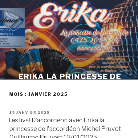
Skip
to
content
ERIKA LA PRINCESSE DE
L'ACCORDÉON
MOIS :
JANVIER 2025
POSTED
19 JANVIER 2025
ON
Festival D’accordéon avec Erika la
princesse de l’accordéon Michel Pruvot
Guillaume Pruvost 19/01/2025