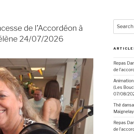
Search
ncesse de l’Accordéon à
for:
Hélène 24/07/2026
ARTICLE
Repas Dans
de l’acco
Animation 
(Les Boucl
07/08/20
Thé dansan
Maignelay
Repas Dans
de l’accor