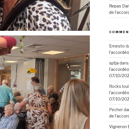
Repas Dans
de l’accor
COMMEN
Ernesto
d
l’accordéo
sptja
dan
l’accordéo
07/10/20
Rocks lou
l’accordéo
07/10/20
Pecher
da
de l’accor
Vigneron 