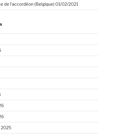
se de l’accordéon (Belgique) 01/02/2021
S
6
6
26
26
 2025