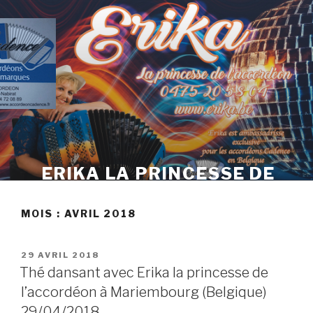
Skip
to
content
ERIKA LA PRINCESSE DE
L'ACCORDÉON
MOIS :
AVRIL 2018
POSTED
29 AVRIL 2018
ON
Thé dansant avec Erika la princesse de
l’accordéon à Mariembourg (Belgique)
29/04/2018