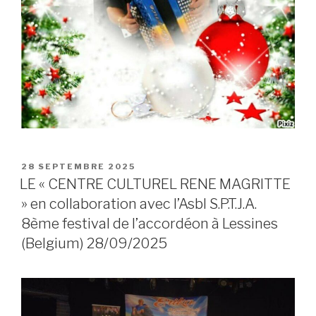
POSTED
28 SEPTEMBRE 2025
ON
LE « CENTRE CULTUREL RENE MAGRITTE
» en collaboration avec l’Asbl S.P.T.J.A.
8ème festival de l’accordéon à Lessines
(Belgium) 28/09/2025