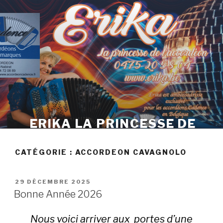
Skip
to
content
ERIKA LA PRINCESSE DE
L'ACCORDÉON
CATÉGORIE :
ACCORDEON CAVAGNOLO
POSTED
29 DÉCEMBRE 2025
ON
Bonne Année 2026
Nous voici arriver aux portes d’une