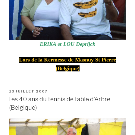
ERIKA et
LOU Deprijck
Lors de la Kermesse de Masnuy St Pierre
(Belgique)
POSTED
13 JUILLET 2007
ON
Les 40 ans du tennis de table d’Arbre
(Belgique)