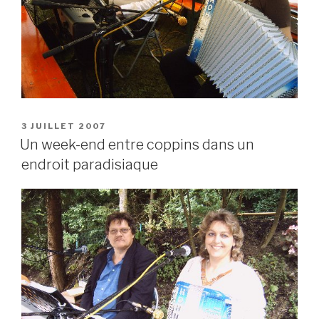
POSTED
3 JUILLET 2007
ON
Un week-end entre coppins dans un
endroit paradisiaque