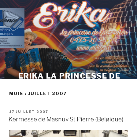
Skip
to
content
ERIKA LA PRINCESSE DE
L'ACCORDÉON
MOIS :
JUILLET 2007
POSTED
17 JUILLET 2007
ON
Kermesse de Masnuy St Pierre (Belgique)