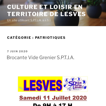
Aller
CULTURE ET LOISIR EN
au
TERRITOIRE DE LESVES
contenu
principal
Un site utilisant S.P.T.J.A. a.s.b.l.
CATÉGORIE :
PATRIOTIQUES
PUBLIÉ
7 JUIN 2020
LE
Brocante Vide Grenier S.P.T.J.A.