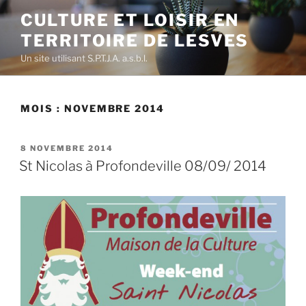
Aller
CULTURE ET LOISIR EN
au
TERRITOIRE DE LESVES
contenu
principal
Un site utilisant S.P.T.J.A. a.s.b.l.
MOIS :
NOVEMBRE 2014
PUBLIÉ
8 NOVEMBRE 2014
LE
St Nicolas à Profondeville 08/09/ 2014