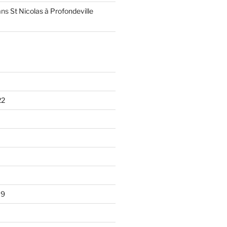
ans
St Nicolas à Profondeville
22
19