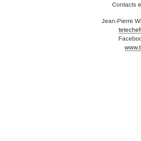
Contacts 
Jean-Pierre Wi
teteche
Faceboo
www.t