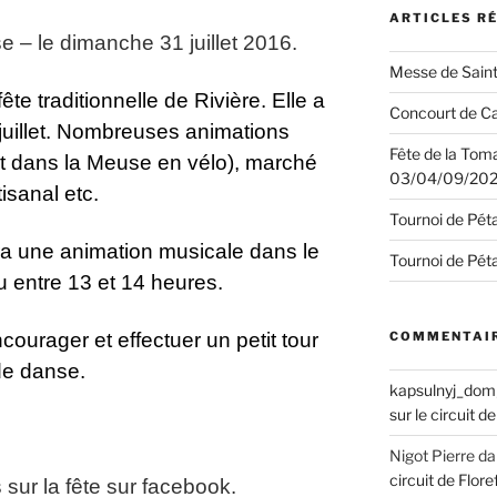
ARTICLES R
se – le dimanche 31 juillet 2016.
Messe de Saint
ête traditionnelle de Rivière. Elle a
Concourt de Ca
juillet. Nombreuses animations
Fête de la Tom
ut dans la Meuse en vélo), marché
03/04/09/20
tisanal etc.
Tournoi de Pét
a une animation musicale dans le
Tournoi de Pét
 entre 13 et 14 heures.
urager et effectuer un petit tour
COMMENTAIR
de danse.
kapsulnyj_dom
sur le circuit 
Nigot Pierre
da
circuit de Flo
ur la fête sur facebook.