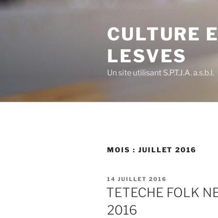
Aller
au
CULTURE E
contenu
principal
LESVES
Un site utilisant S.P.T.J.A. a.s.b.l.
MOIS :
JUILLET 2016
PUBLIÉ
14 JUILLET 2016
LE
TETECHE FOLK NEW
2016