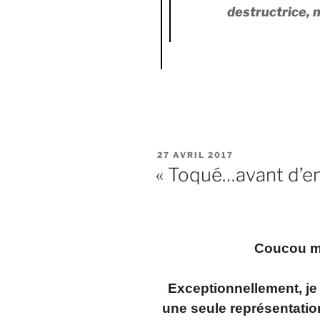
destructrice, 
PUBLIÉ
27 AVRIL 2017
LE
« Toqué…avant d’e
Coucou me
Exceptionnellement, je
une seule représentati