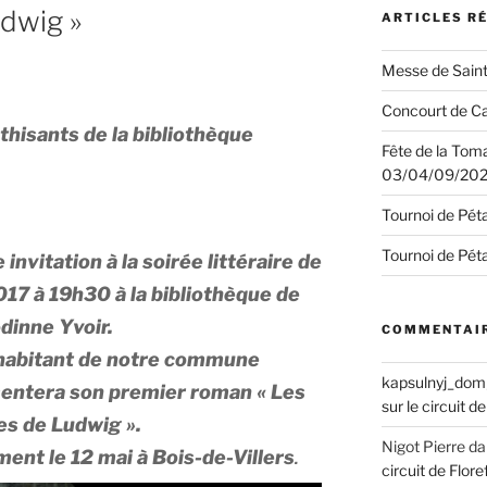
udwig »
ARTICLES R
Messe de Saint
Concourt de Ca
hisants de la bibliothèque
Fête de la Tom
03/04/09/20
Tournoi de Pét
Tournoi de Pét
nvitation à la soirée littéraire de
017 à 19h30 à la bibliothèque de
dinne Yvoir.
COMMENTAIR
habitant de notre commune
kapsulnyj_dom
sentera son premier roman « Les
sur le circuit 
es de Ludwig ».
Nigot Pierre
da
ment le 12 mai à Bois-de-Villers
.
circuit de Flo