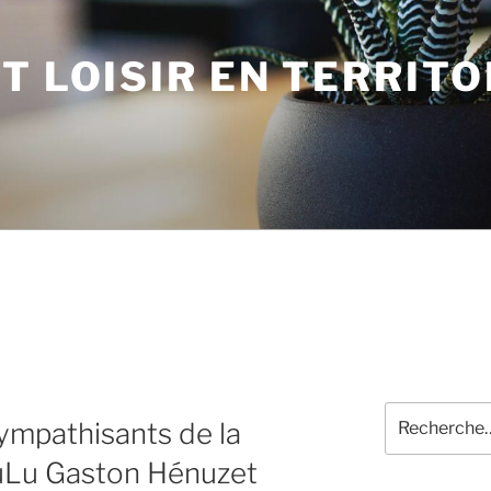
T LOISIR EN TERRITO
Recherche
sympathisants de la
pour
:
uLu Gaston Hénuzet