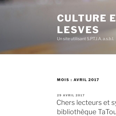
Aller
au
CULTURE E
contenu
principal
LESVES
Un site utilisant S.P.T.J.A. a.s.b.l.
MOIS :
AVRIL 2017
PUBLIÉ
29 AVRIL 2017
LE
Chers lecteurs et 
bibliothèque TaTo