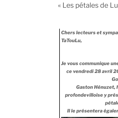
« Les pétales de L
Chers lecteurs et sympat
TaTouLu,
Je vous communique une i
ce vendredi 28 avril 2
Go
Gaston Hénuzet, 
profondevilloise y pré
pétal
Il le présentera égale