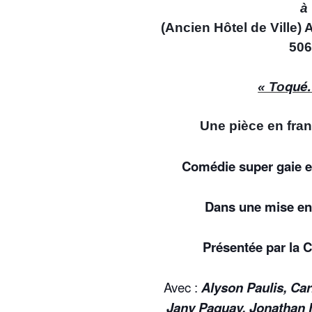
à
(Ancien Hôtel de Ville)
50
qué…
« To
Une pièce en franç
Comédie super gaie e
Dans une mise en
Présentée par la 
Avec :
Alyson Paulis, Car
Jany Pa
quay, Jonathan 