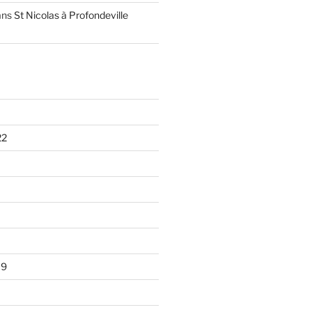
ans
St Nicolas à Profondeville
22
19