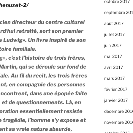
octobre 2017
henuzet-2/
septembre 20
ien directeur du centre culturel
août 2017
rd’hui retraité, sort son premier
juillet 2017
 Ludwig». Un livre inspiré de son
juin 2017
toire familiale.
mai 2017
, c’est l’histoire de trois frères,
artin, qui se déroule sur fond de
avril 2017
. Au fil du récit, les trois frères
mars 2017
ent, en compagnie des personnes
février 2017
 rencontrent, dans une épopée faite
janvier 2017
et de questionnements. Là, en
boration essentiellement rexiste
décembre 201
e tragédie, l’homme s’y expose et
novembre 201
nt sa vraie nature absurde,