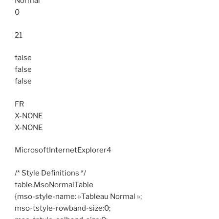
Normal
0
21
false
false
false
FR
X-NONE
X-NONE
MicrosoftInternetExplorer4
/* Style Definitions */
table.MsoNormalTable
{mso-style-name: »Tableau Normal »;
mso-tstyle-rowband-size:0;