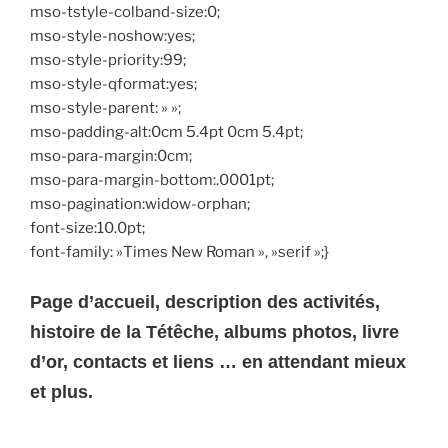
mso-tstyle-colband-size:0;
mso-style-noshow:yes;
mso-style-priority:99;
mso-style-qformat:yes;
mso-style-parent: » »;
mso-padding-alt:0cm 5.4pt 0cm 5.4pt;
mso-para-margin:0cm;
mso-para-margin-bottom:.0001pt;
mso-pagination:widow-orphan;
font-size:10.0pt;
font-family: »Times New Roman », »serif »;}
Page d’accueil, description des activités,
histoire de la Tétêche, albums photos, livre
d’or, contacts et liens … en attendant mieux
et plus.