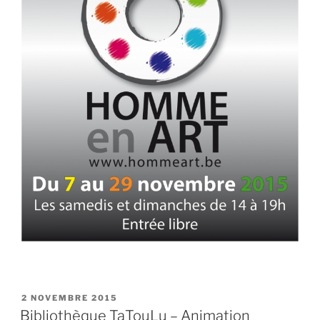
PUBLIÉ
2 NOVEMBRE 2015
LE
Bibliothèque TaTouLu – Animation