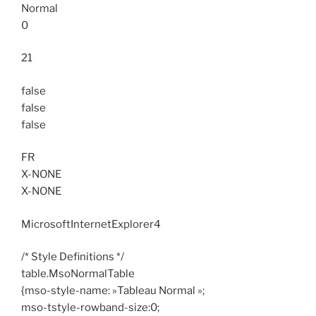
Normal
0
21
false
false
false
FR
X-NONE
X-NONE
MicrosoftInternetExplorer4
/* Style Definitions */
table.MsoNormalTable
{mso-style-name: »Tableau Normal »;
mso-tstyle-rowband-size:0;