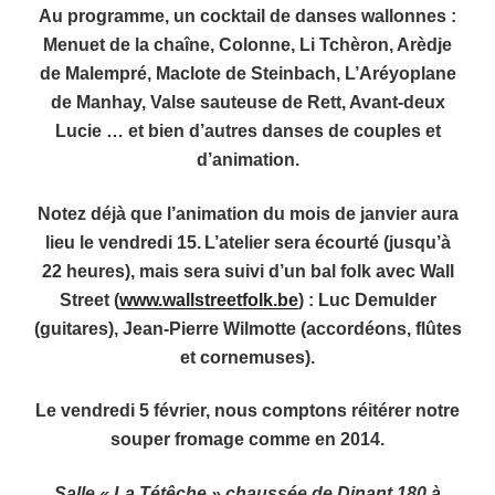
Au programme, un cocktail de danses wallonnes :
Menuet de la chaîne, Colonne, Li Tchèron, Arèdje
de Malempré, Maclote de Steinbach, L’Aréyoplane
de Manhay, Valse sauteuse de Rett, Avant-deux
Lucie … et bien d’autres danses de couples et
d’animation.
Notez déjà que l’animation du mois de janvier aura
lieu le
vendredi 15.
L’atelier sera écourté (jusqu’à
22 heures), mais sera suivi d’un bal folk avec
Wall
Street (
www.wallstreetfolk.be
) : Luc Demulder
(guitares), Jean-Pierre Wilmotte (accordéons, flûtes
et cornemuses).
Le
vendredi 5 février
, nous comptons réitérer notre
souper fromage comme en 2014.
Salle « La Tétêche » chaussée de Dinant 180 à