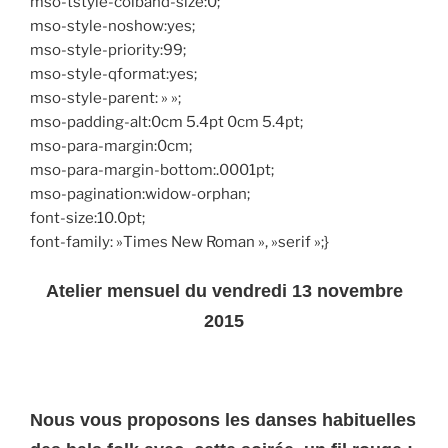
mso-tstyle-colband-size:0;
mso-style-noshow:yes;
mso-style-priority:99;
mso-style-qformat:yes;
mso-style-parent: » »;
mso-padding-alt:0cm 5.4pt 0cm 5.4pt;
mso-para-margin:0cm;
mso-para-margin-bottom:.0001pt;
mso-pagination:widow-orphan;
font-size:10.0pt;
font-family: »Times New Roman », »serif »;}
Atelier mensuel du vendredi 13 novembre
2015
Nous vous proposons les danses habituelles