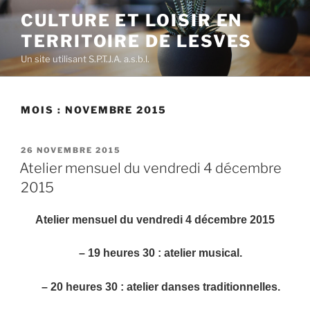
Aller
CULTURE ET LOISIR EN
au
TERRITOIRE DE LESVES
contenu
principal
Un site utilisant S.P.T.J.A. a.s.b.l.
MOIS :
NOVEMBRE 2015
PUBLIÉ
26 NOVEMBRE 2015
LE
Atelier mensuel du vendredi 4 décembre
2015
Atelier mensuel du vendredi 4 décembre 2015
– 19 heures 30 :
atelier musical
.
– 20 heures 30 :
atelier danses traditionnelles
.