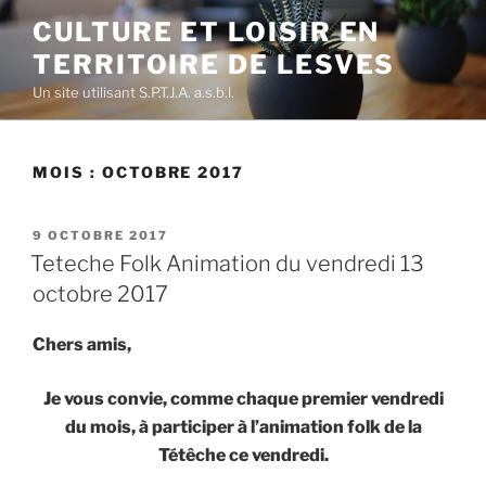
Aller
CULTURE ET LOISIR EN
au
TERRITOIRE DE LESVES
contenu
principal
Un site utilisant S.P.T.J.A. a.s.b.l.
MOIS :
OCTOBRE 2017
PUBLIÉ
9 OCTOBRE 2017
LE
Teteche Folk Animation du vendredi 13
octobre 2017
Chers amis,
Je vous convie, comme chaque premier vendredi
du mois, à participer à l’animation folk de la
Tétêche ce vendredi.