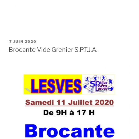
PUBLIÉ
7 JUIN 2020
LE
Brocante Vide Grenier S.P.T.J.A.