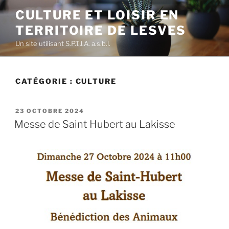
Aller
CULTURE ET LOISIR EN
au
TERRITOIRE DE LESVES
contenu
principal
Un site utilisant S.P.T.J.A. a.s.b.l.
CATÉGORIE :
CULTURE
PUBLIÉ
23 OCTOBRE 2024
LE
Messe de Saint Hubert au Lakisse