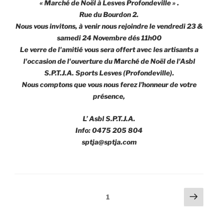
« Marché de Noël à Lesves Profondeville » .
Rue du Bourdon 2.
Nous vous invitons, à venir nous rejoindre le vendredi 23 &
samedi 24 Novembre dés 11h00
Le verre de l'amitié vous sera offert avec les artisants a
l'occasion de l'ouverture du Marché de Noël de l'Asbl
S.P.T.J.A. Sports Lesves (Profondeville).
Nous comptons que vous nous ferez l’honneur de votre
présence,
L’ Asbl S.P.T.J.A.
Info: 0475 205 804
sptja@sptja.com
Navigation
Page
Page
1
suiv
des