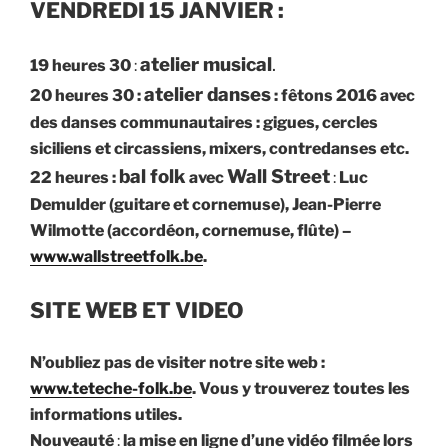
VENDREDI 15 JANVIER :
atelier musical
.
19 heures 30
:
atelier danses
20 heures 30 :
: fêtons 2016 avec
des danses communautaires : gigues, cercles
siciliens et circassiens, mixers, contredanses etc.
bal folk
Wall Street
22 heures :
avec
:
Luc
Demulder (guitare et cornemuse), Jean-Pierre
Wilmotte (accordéon, cornemuse, flûte) –
www.wallstreetfolk.be
.
SITE WEB ET VIDEO
N’oubliez pas de visiter notre site web :
www.teteche-folk.be
. Vous y trouverez toutes les
informations utiles.
Nouveauté
:
la mise en ligne d’une
vidéo
filmée lors