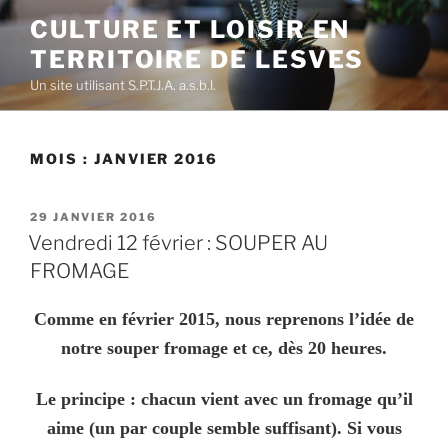
Aller
CULTURE ET LOISIR EN
au
TERRITOIRE DE LESVES
contenu
principal
Un site utilisant S.P.T.J.A. a.s.b.l.
MOIS :
JANVIER 2016
PUBLIÉ
29 JANVIER 2016
LE
Vendredi 12 février : SOUPER AU
FROMAGE
Comme en février 2015, nous reprenons l’idée de
notre souper fromage et ce, dès 20 heures.
Le principe : chacun vient avec un fromage qu’il
aime (un par couple semble suffisant). Si vous