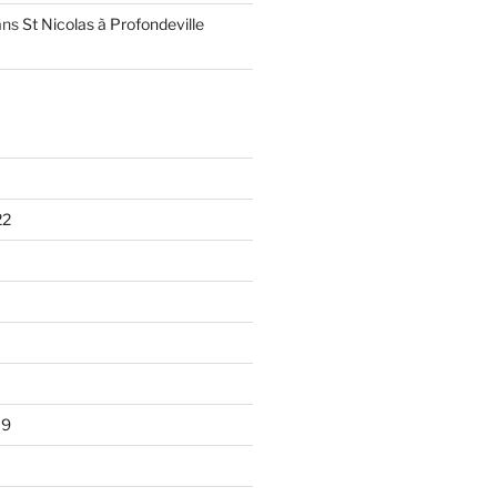
ans
St Nicolas à Profondeville
22
19