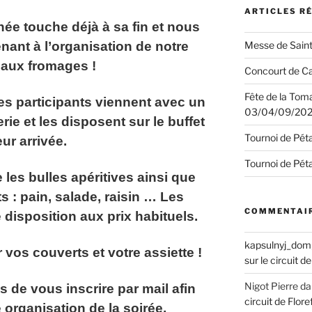
ARTICLES R
née touche déjà à sa fin et nous
ant à l’organisation de notre
Messe de Saint
 aux fromages
!
Concourt de Ca
Fête de la Tom
les participants viennent avec un
03/04/09/20
ie et les disposent sur le buffet
Tournoi de Pét
eur arrivée.
Tournoi de Pét
 les bulles apéritives ainsi que
: pain, salade, raisin … Les
COMMENTAIR
 disposition aux prix habituels.
kapsulnyj_dom
 vos couverts et votre assiette !
sur le circuit 
Nigot Pierre
da
s de vous inscrire par mail afin
circuit de Flo
 organisation de la soirée.