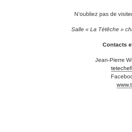
N’oubliez pas de visite
Salle « La Tétêche » ch
Contacts e
Jean-Pierre Wi
teteche
Faceboo
www.t