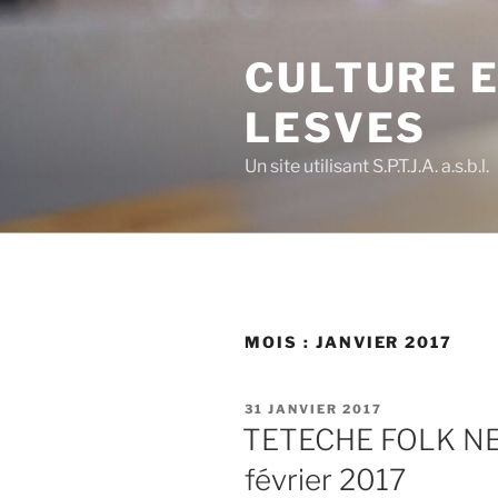
Aller
au
CULTURE E
contenu
principal
LESVES
Un site utilisant S.P.T.J.A. a.s.b.l.
MOIS :
JANVIER 2017
PUBLIÉ
31 JANVIER 2017
LE
TETECHE FOLK N
février 2017