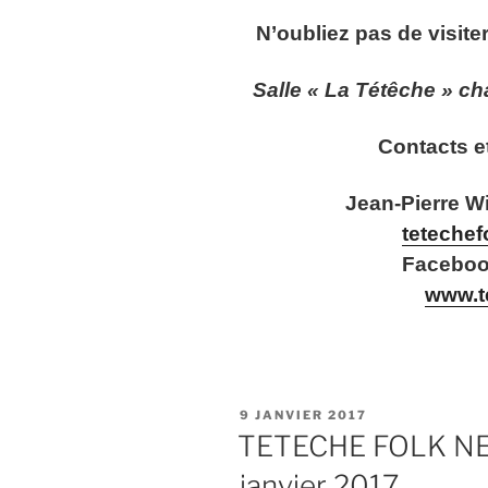
N’oubliez pas de visiter
Salle « La Tétêche » ch
Contacts e
Jean-Pierre Wi
teteche
Facebook
www.t
PUBLIÉ
9 JANVIER 2017
LE
TETECHE FOLK N
janvier 2017