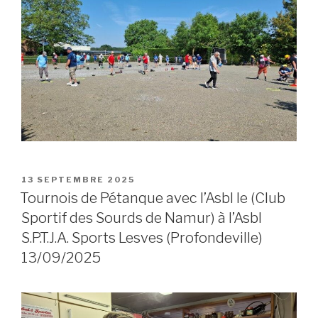
POSTED
13 SEPTEMBRE 2025
ON
Tournois de Pétanque avec l’Asbl le (Club
Sportif des Sourds de Namur) à l’Asbl
S.P.T.J.A. Sports Lesves (Profondeville)
13/09/2025