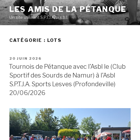
Skip
LES AMIS DE LA PÉTANQUE
to
Un site utilisant S.P.T.J.A. a.s.b.l.
content
CATÉGORIE :
LOTS
POSTED
20 JUIN 2026
ON
Tournois de Pétanque avec l’Asbl le (Club
Sportif des Sourds de Namur) à l’Asbl
S.P.T.J.A. Sports Lesves (Profondeville)
20/06/2026