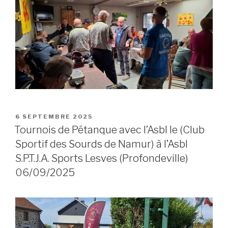
POSTED
6 SEPTEMBRE 2025
ON
Tournois de Pétanque avec l’Asbl le (Club
Sportif des Sourds de Namur) à l’Asbl
S.P.T.J.A. Sports Lesves (Profondeville)
06/09/2025