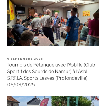
POSTED
6 SEPTEMBRE 2025
ON
Tournois de Pétanque avec l’Asbl le (Club
Sportif des Sourds de Namur) à l’Asbl
S.P.T.J.A. Sports Lesves (Profondeville)
06/09/2025