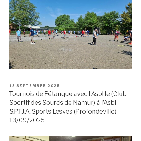
POSTED
13 SEPTEMBRE 2025
ON
Tournois de Pétanque avec l’Asbl le (Club
Sportif des Sourds de Namur) à l’Asbl
S.P.T.J.A. Sports Lesves (Profondeville)
13/09/2025