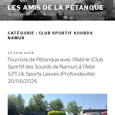
Skip
LES AMIS DE LA PÉTANQUE
to
Un site utilisant S.P.T.J.A. a.s.b.l.
content
CATÉGORIE :
CLUB SPORTIF SOURDS
NAMUR
POSTED
20 JUIN 2026
ON
Tournois de Pétanque avec l’Asbl le (Club
Sportif des Sourds de Namur) à l’Asbl
S.P.T.J.A. Sports Lesves (Profondeville)
20/06/2026