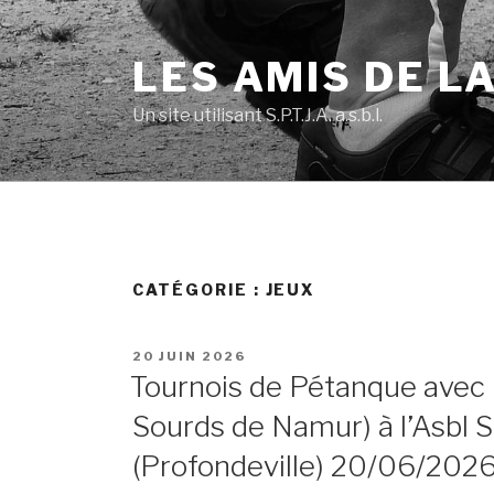
Skip
to
LES AMIS DE L
content
Un site utilisant S.P.T.J.A. a.s.b.l.
CATÉGORIE :
JEUX
POSTED
20 JUIN 2026
ON
Tournois de Pétanque avec l’
Sourds de Namur) à l’Asbl S.
(Profondeville) 20/06/202