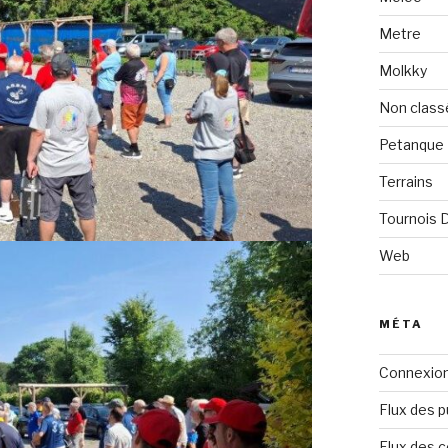
Metre
Molkky
Non class
Petanque
Terrains
Tournois
Web
MÉTA
Connexio
Flux des p
Flux des 