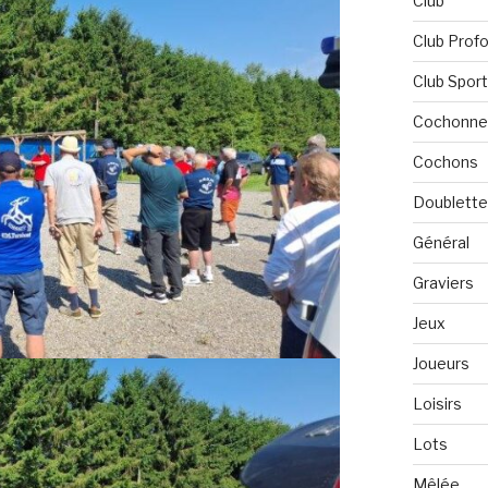
Club
Club Profo
Club Spor
Cochonne
Cochons
Doublette
Général
Graviers
Jeux
Joueurs
Loisirs
Lots
Mêlée