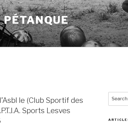
A PÉTANQUE
Search
Asbl le (Club Sportif des
for:
P.T.J.A. Sports Lesves
6
ARTICLE