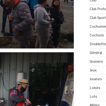
Club
Club Profo
Club Spor
Cochonne
Cochons
Doublette
Général
Graviers
Jeux
Joueurs
Loisirs
Lots
Mêlée