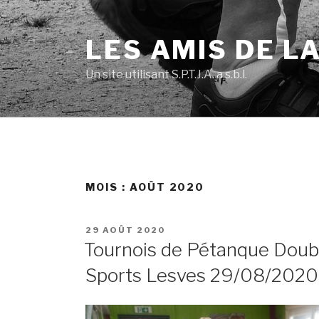
Skip
to
LES AMIS DE L
content
Un site utilisant S.P.T.J.A. a.s.b.l.
MOIS :
AOÛT 2020
POSTED
29 AOÛT 2020
ON
Tournois de Pétanque Doublett
Sports Lesves 29/08/2020