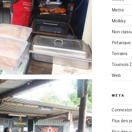
Metre
Molkky
Non class
Petanque
Terrains
Tournois
Web
MÉTA
Connexio
Flux des p
Flux des 