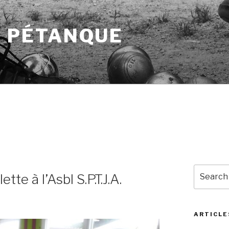
A PÉTANQUE
Search
e à l’Asbl S.P.T.J.A.
for:
ARTICLE