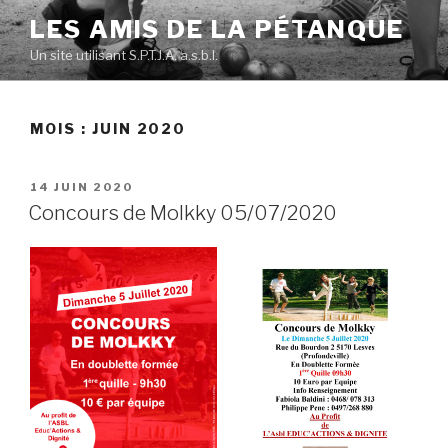
Skip
LES AMIS DE LA PÉTANQUE
to
Un site utilisant S.P.T.J.A. a.s.b.l.
content
MOIS :
JUIN 2020
POSTED
14 JUIN 2020
ON
Concours de Molkky 05/07/2020