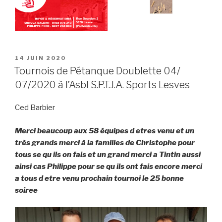
POSTED
14 JUIN 2020
ON
Tournois de Pétanque Doublette 04/
07/2020 à l’Asbl S.P.T.J.A. Sports Lesves
Ced Barbier
Merci beaucoup aux 58 équipes d etres venu et un
très grands merci à la familles de Christophe pour
tous se qu ils on fais et un grand merci a Tintin aussi
ainsi cas Philippe pour se qu ils ont fais encore merci
a tous d etre venu prochain tournoi le 25 bonne
soiree