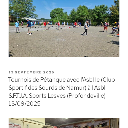
POSTED
13 SEPTEMBRE 2025
ON
Tournois de Pétanque avec l’Asbl le (Club
Sportif des Sourds de Namur) à l’Asbl
S.P.T.J.A. Sports Lesves (Profondeville)
13/09/2025