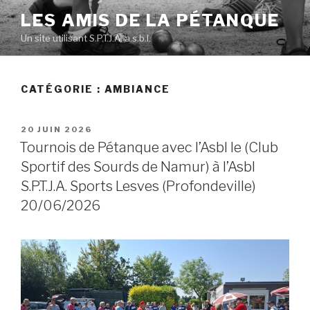
Skip
LES AMIS DE LA PÉTANQUE
to
Un site utilisant S.P.T.J.A. a.s.b.l.
content
CATÉGORIE :
AMBIANCE
POSTED
20 JUIN 2026
ON
Tournois de Pétanque avec l’Asbl le (Club
Sportif des Sourds de Namur) à l’Asbl
S.P.T.J.A. Sports Lesves (Profondeville)
20/06/2026