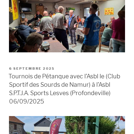
POSTED
6 SEPTEMBRE 2025
ON
Tournois de Pétanque avec l’Asbl le (Club
Sportif des Sourds de Namur) à l’Asbl
S.P.T.J.A. Sports Lesves (Profondeville)
06/09/2025