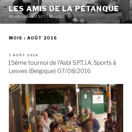
Skip
LES AMIS DE LA PÉTANQUE
to
Un site utilisant S.P.T.J.A. a.s.b.l.
content
MOIS :
AOÛT 2016
POSTED
7 AOÛT 2016
ON
15ème tournoi de l’Asbl S.P.T.J.A. Sports à
Lesves (Belgique) 07/08/2016