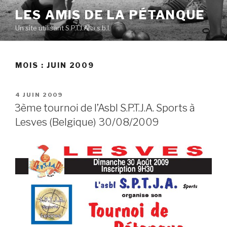
Skip
LES AMIS DE LA PÉTANQUE
to
Un site utilisant S.P.T.J.A. a.s.b.l.
content
MOIS :
JUIN 2009
POSTED
4 JUIN 2009
ON
3ème tournoi de l’Asbl S.P.T.J.A. Sports à
Lesves (Belgique) 30/08/2009