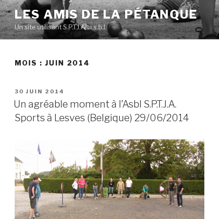
Skip
LES AMIS DE LA PÉTANQUE
to
Un site utilisant S.P.T.J.A. a.s.b.l.
content
MOIS :
JUIN 2014
POSTED
30 JUIN 2014
ON
Un agréable moment à l’Asbl S.P.T.J.A.
Sports à Lesves (Belgique) 29/06/2014