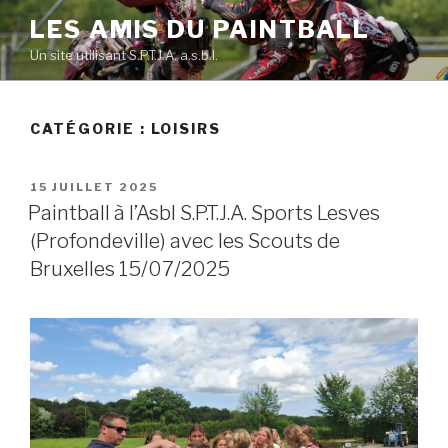
Skip
LES AMIS DU PAINTBALL
to
Un site utilisant S.P.T.J.A. a.s.b.l.
content
CATÉGORIE :
LOISIRS
POSTED
15 JUILLET 2025
ON
Paintball à l’Asbl S.P.T.J.A. Sports Lesves
(Profondeville) avec les Scouts de
Bruxelles 15/07/2025