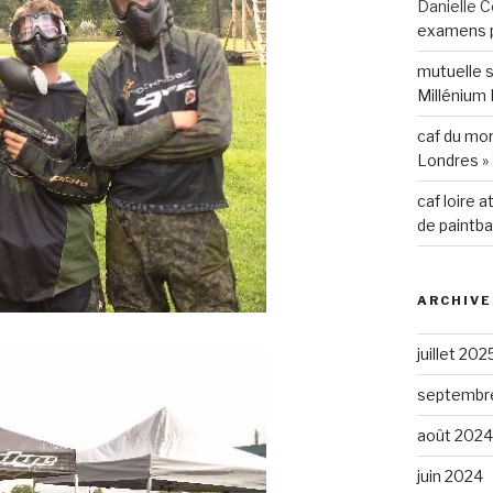
Danielle C
examens p
mutuelle 
Millénium 
caf du mo
Londres » 
caf loire a
de paintba
ARCHIVE
juillet 202
septembr
août 2024
juin 2024