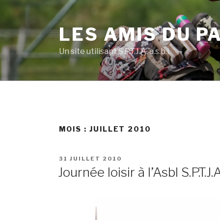
Skip
to
LES AMIS DU P
content
Un site utilisant S.P.T.J.A. a.s.b.l.
MOIS :
JUILLET 2010
POSTED
31 JUILLET 2010
ON
Journée loisir à l’Asbl S.P.T