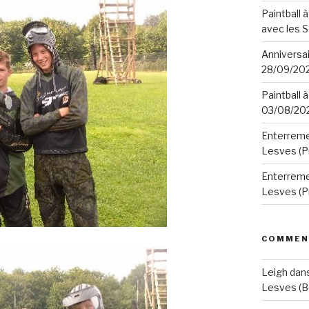
Paintball à
avec les 
Anniversair
28/09/20
Paintball à
03/08/20
Enterremen
Lesves (P
Enterremen
Lesves (P
COMMEN
Leigh
dan
Lesves (B