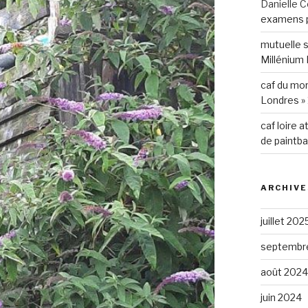
Danielle C
examens p
mutuelle 
Millénium 
caf du mo
Londres » 
caf loire a
de paintba
ARCHIVE
juillet 202
septembr
août 2024
juin 2024