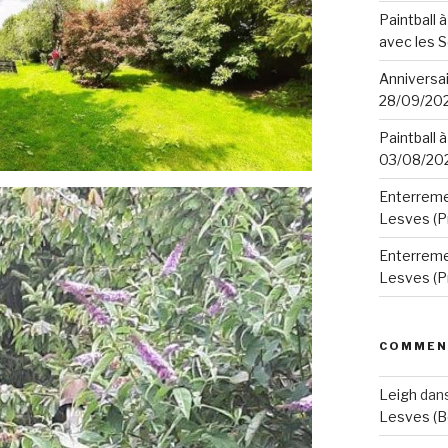
Paintball à
avec les 
Anniversair
28/09/20
Paintball à
03/08/20
Enterremen
Lesves (P
Enterremen
Lesves (P
COMMEN
Leigh
dan
Lesves (B