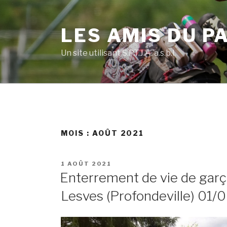
Skip
to
LES AMIS DU P
content
Un site utilisant S.P.T.J.A. a.s.b.l.
MOIS :
AOÛT 2021
POSTED
1 AOÛT 2021
ON
Enterrement de vie de garçon
Lesves (Profondeville) 01/