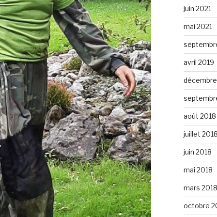
juin 2021
mai 2021
septembr
avril 2019
décembre
septembr
août 2018
juillet 201
juin 2018
mai 2018
mars 201
octobre 2