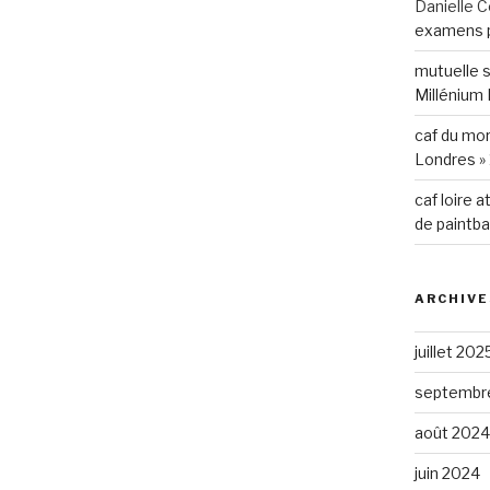
Danielle C
examens p
mutuelle 
Millénium 
r place
caf du mo
Londres » 
caf loire a
de paintba
 60€ par manche
ARCHIVE
juillet 202
septembr
août 2024
juin 2024