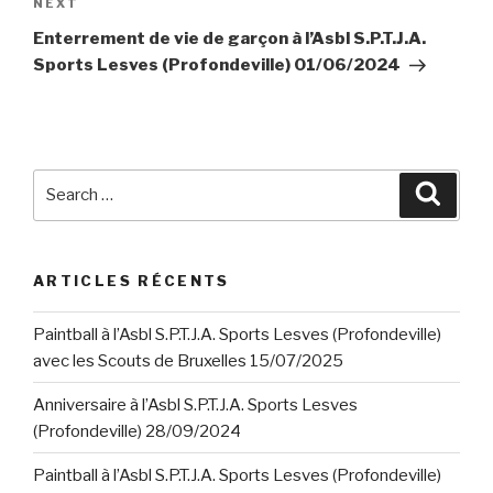
Next
NEXT
Post
Enterrement de vie de garçon à l’Asbl S.P.T.J.A.
Sports Lesves (Profondeville) 01/06/2024
Search
Searc
for:
ARTICLES RÉCENTS
Paintball à l’Asbl S.P.T.J.A. Sports Lesves (Profondeville)
avec les Scouts de Bruxelles 15/07/2025
Anniversaire à l’Asbl S.P.T.J.A. Sports Lesves
(Profondeville) 28/09/2024
Paintball à l’Asbl S.P.T.J.A. Sports Lesves (Profondeville)