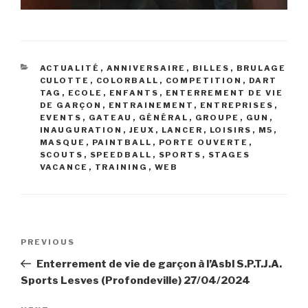
CATEGORIES
ACTUALITÉ
,
ANNIVERSAIRE
,
BILLES
,
BRULAGE
CULOTTE
,
COLORBALL
,
COMPETITION
,
DART
TAG
,
ECOLE
,
ENFANTS
,
ENTERREMENT DE VIE
DE GARÇON
,
ENTRAINEMENT
,
ENTREPRISES
,
EVENTS
,
GATEAU
,
GÉNÉRAL
,
GROUPE
,
GUN
,
INAUGURATION
,
JEUX
,
LANCER
,
LOISIRS
,
M5
,
MASQUE
,
PAINTBALL
,
PORTE OUVERTE
,
SCOUTS
,
SPEEDBALL
,
SPORTS
,
STAGES
VACANCE
,
TRAINING
,
WEB
Navigation
Previous
PREVIOUS
de
Post
Enterrement de vie de garçon à l’Asbl S.P.T.J.A.
l’article
Sports Lesves (Profondeville) 27/04/2024