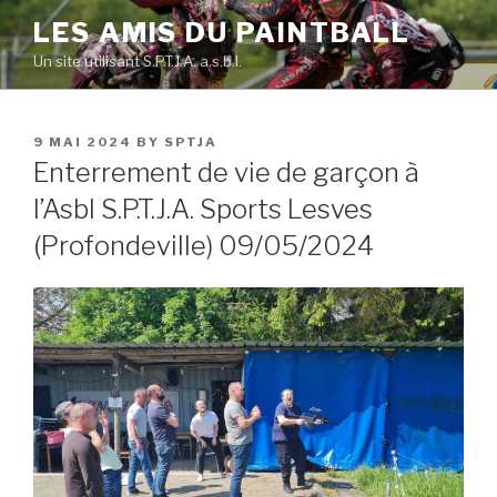
Skip
LES AMIS DU PAINTBALL
to
Un site utilisant S.P.T.J.A. a.s.b.l.
content
POSTED
9 MAI 2024
BY
SPTJA
ON
Enterrement de vie de garçon à
l’Asbl S.P.T.J.A. Sports Lesves
(Profondeville) 09/05/2024