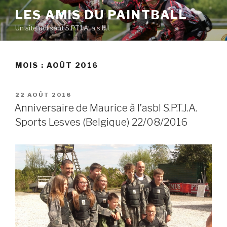
Skip
LES AMIS DU PAINTBALL
to
Un site utilisant S.P.T.J.A. a.s.b.l.
content
MOIS :
AOÛT 2016
POSTED
22 AOÛT 2016
ON
Anniversaire de Maurice à l’asbl S.P.T.J.A.
Sports Lesves (Belgique) 22/08/2016