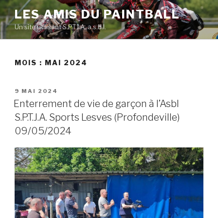
Skip
LES AMIS DU PAINTBALL
to
Un site utilisant S.P.T.J.A. a.s.b.l.
content
MOIS :
MAI 2024
POSTED
9 MAI 2024
ON
Enterrement de vie de garçon à l’Asbl
S.P.T.J.A. Sports Lesves (Profondeville)
09/05/2024