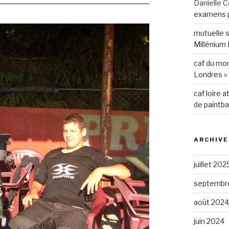
Danielle C
examens p
mutuelle 
Millénium 
caf du mo
Londres » 
caf loire a
de paintba
ARCHIVE
juillet 202
septembr
août 2024
juin 2024