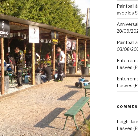
Paintball à
avec les 
Anniversair
28/09/20
Paintball à
03/08/20
Enterremen
Lesves (P
Enterremen
Lesves (P
COMMEN
Leigh
dan
Lesves (B