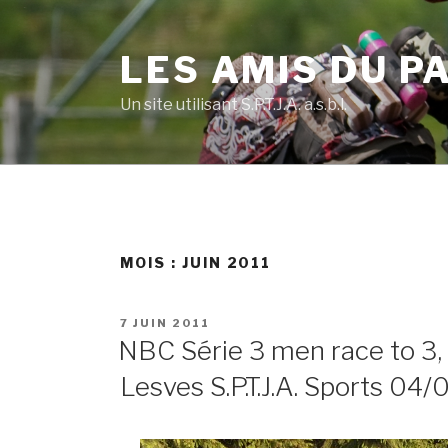
Skip
to
LES AMIS DU P
content
Un site utilisant S.P.T.J.A. a.s.b.l.
MOIS :
JUIN 2011
POSTED
7 JUIN 2011
ON
NBC Série 3 men race to 3, 
Lesves S.P.T.J.A. Sports 04