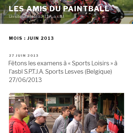
Skip
LES AMIS DU PAINTBALL
to
Un site utilisant S.P.T.J.A. a.s.b.l.
content
MOIS :
JUIN 2013
POSTED
27 JUIN 2013
ON
Fêtons les examens à « Sports Loisirs » à
l’asbl S.P.T.J.A. Sports Lesves (Belgique)
27/06/2013