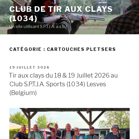
Skip
CLUB DE TIR AUX CLAYS
to
(1034)
content
Un site utilisant S.P.T.J.A. a.s.b.l.
CATÉGORIE :
CARTOUCHES PLETSERS
POSTED
19 JUILLET 2026
ON
Tir aux clays du 18 & 19 Juillet 2026 au
Club S.P.T.J.A. Sports (1034) Lesves
(Belgium)