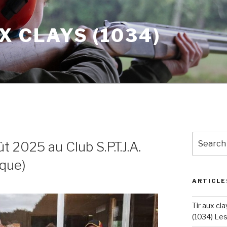
X CLAYS (1034)
Search
t 2025 au Club S.P.T.J.A.
for:
ique)
ARTICLE
Tir aux cla
(1034) Le