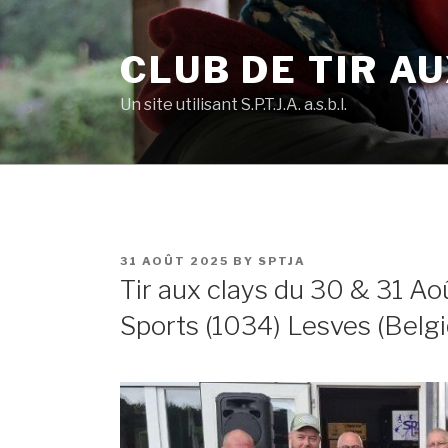
Skip
to
CLUB DE TIR AU
content
Un site utilisant S.P.T.J.A. a.s.b.l.
POSTED
31 AOÛT 2025
BY
SPTJA
ON
Tir aux clays du 30 & 31 Aoû
Sports (1034) Lesves (Belg