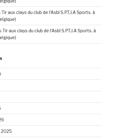
elgique)
s
Tir aux clays du club de l’Asbl S.P.T.J.A Sports. à
elgique)
s
Tir aux clays du club de l’Asbl S.P.T.J.A Sports. à
elgique)
S
6
6
26
 2025