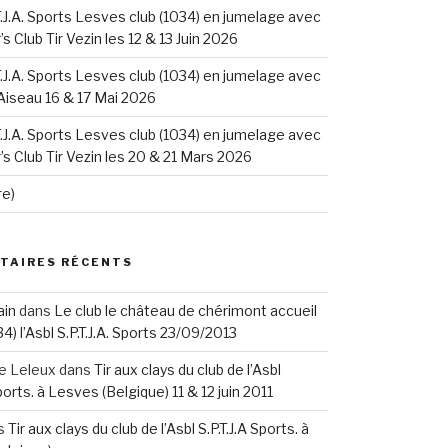
.T.J.A. Sports Lesves club (1034) en jumelage avec
s Club Tir Vezin les 12 & 13 Juin 2026
.T.J.A. Sports Lesves club (1034) en jumelage avec
 Aiseau 16 & 17 Mai 2026
.T.J.A. Sports Lesves club (1034) en jumelage avec
s Club Tir Vezin les 20 & 21 Mars 2026
re)
TAIRES RÉCENTS
ain
dans
Le club le château de chérimont accueil
34) l’Asbl S.P.T.J.A. Sports 23/09/2013
re Leleux
dans
Tir aux clays du club de l’Asbl
Sports. à Lesves (Belgique) 11 & 12 juin 2011
s
Tir aux clays du club de l’Asbl S.P.T.J.A Sports. à