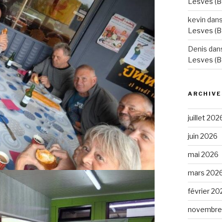
Lesves (B
kevin
dan
Lesves (B
Denis
dan
Lesves (B
ARCHIVE
juillet 202
juin 2026
mai 2026
mars 202
février 20
novembre