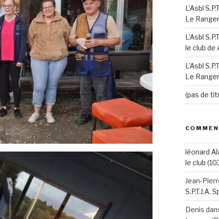
L’Asbl S.P
Le Ranger’
L’Asbl S.P
le club de
L’Asbl S.P
Le Ranger’
(pas de tit
COMMEN
léonard Al
le club (10
Jean-Pier
S.P.T.J.A. 
Denis
dan