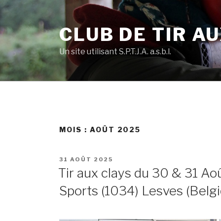
Skip
to
CLUB DE TIR AU
content
Un site utilisant S.P.T.J.A. a.s.b.l.
MOIS :
AOÛT 2025
POSTED
31 AOÛT 2025
ON
Tir aux clays du 30 & 31 Aoû
Sports (1034) Lesves (Belg