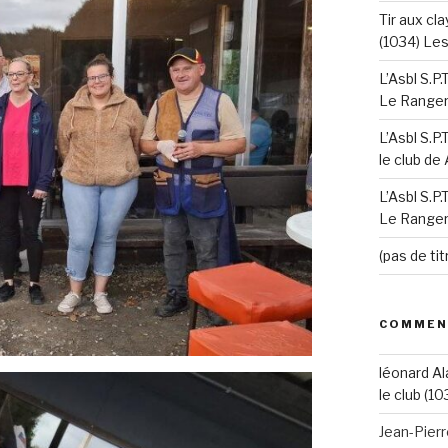
Tir aux cla
(1034) Le
L’Asbl S.P
Le Ranger’
L’Asbl S.P
le club de
L’Asbl S.P
Le Ranger’
(pas de tit
COMMEN
léonard Al
le club (10
Jean-Pier