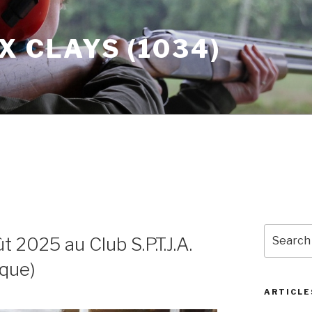
X CLAYS (1034)
Search
t 2025 au Club S.P.T.J.A.
for:
ique)
ARTICLE