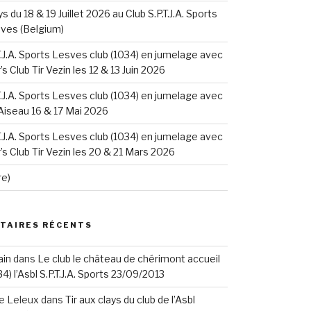
ys du 18 & 19 Juillet 2026 au Club S.P.T.J.A. Sports
sves (Belgium)
.T.J.A. Sports Lesves club (1034) en jumelage avec
s Club Tir Vezin les 12 & 13 Juin 2026
.T.J.A. Sports Lesves club (1034) en jumelage avec
 Aiseau 16 & 17 Mai 2026
.T.J.A. Sports Lesves club (1034) en jumelage avec
s Club Tir Vezin les 20 & 21 Mars 2026
re)
TAIRES RÉCENTS
ain
dans
Le club le château de chérimont accueil
34) l’Asbl S.P.T.J.A. Sports 23/09/2013
re Leleux
dans
Tir aux clays du club de l’Asbl