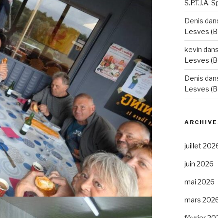
S.P.T.J.A. 
Denis
dan
Lesves (B
kevin
dan
Lesves (B
Denis
dan
Lesves (B
ARCHIVE
juillet 202
juin 2026
mai 2026
mars 202
février 20