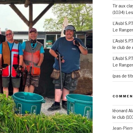
Tir aux cla
(1034) Le
L’Asbl S.P
Le Ranger’
L’Asbl S.P
le club de
L’Asbl S.P
Le Ranger’
(pas de tit
COMMEN
léonard Al
le club (10
Jean-Pier