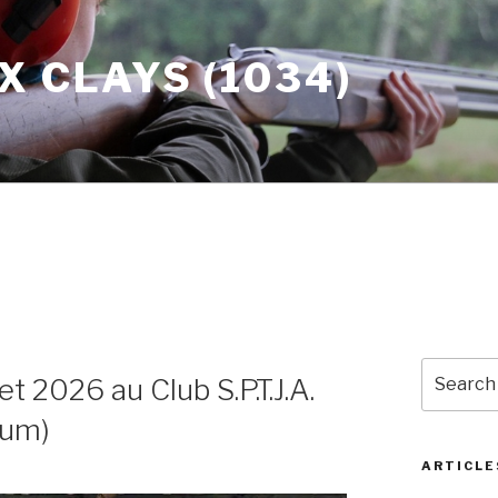
X CLAYS (1034)
Search
et 2026 au Club S.P.T.J.A.
for:
ium)
ARTICLE