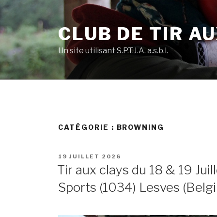
Skip
to
CLUB DE TIR AU
content
Un site utilisant S.P.T.J.A. a.s.b.l.
CATÉGORIE :
BROWNING
POSTED
19 JUILLET 2026
ON
Tir aux clays du 18 & 19 Juill
Sports (1034) Lesves (Belg