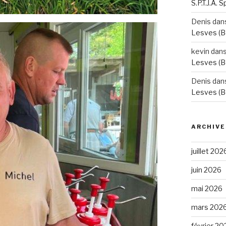
S.P.T.J.A. 
Denis
dan
Lesves (B
kevin
dan
Lesves (B
Denis
dan
Lesves (B
ARCHIVE
juillet 202
juin 2026
mai 2026
mars 202
février 20