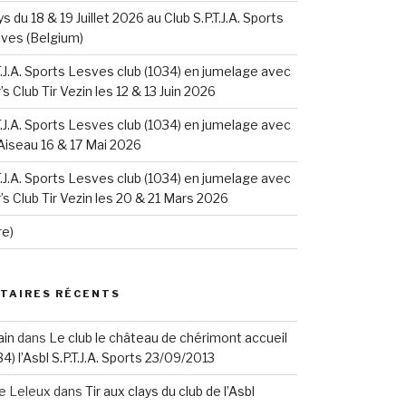
ys du 18 & 19 Juillet 2026 au Club S.P.T.J.A. Sports
sves (Belgium)
.T.J.A. Sports Lesves club (1034) en jumelage avec
s Club Tir Vezin les 12 & 13 Juin 2026
.T.J.A. Sports Lesves club (1034) en jumelage avec
 Aiseau 16 & 17 Mai 2026
.T.J.A. Sports Lesves club (1034) en jumelage avec
s Club Tir Vezin les 20 & 21 Mars 2026
re)
TAIRES RÉCENTS
ain
dans
Le club le château de chérimont accueil
34) l’Asbl S.P.T.J.A. Sports 23/09/2013
re Leleux
dans
Tir aux clays du club de l’Asbl