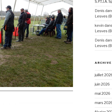
S.P.T.J.A. 
Denis
dan
Lesves (B
kevin
dan
Lesves (B
Denis
dan
Lesves (B
ARCHIVE
juillet 202
juin 2026
mai 2026
mars 202
février 20