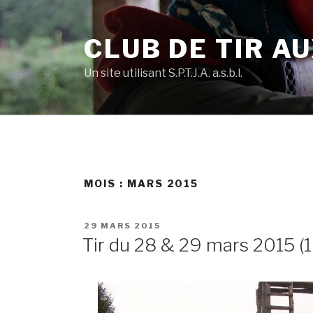
Skip
to
CLUB DE TIR AU
content
Un site utilisant S.P.T.J.A. a.s.b.l.
MOIS :
MARS 2015
POSTED
29 MARS 2015
ON
Tir du 28 & 29 mars 2015 (