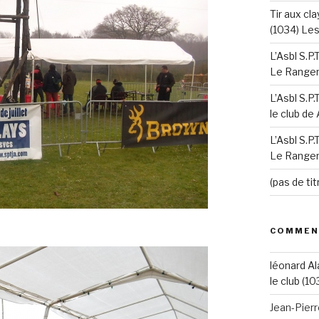
Tir aux cla
(1034) Le
L’Asbl S.P
Le Ranger’
L’Asbl S.P
le club de
L’Asbl S.P
Le Ranger’
(pas de tit
COMMEN
léonard Al
le club (10
Jean-Pier