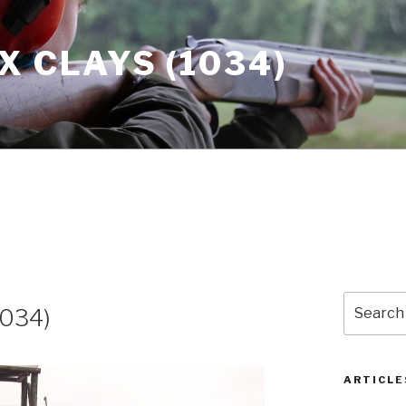
X CLAYS (1034)
Search
1034)
for:
ARTICLE