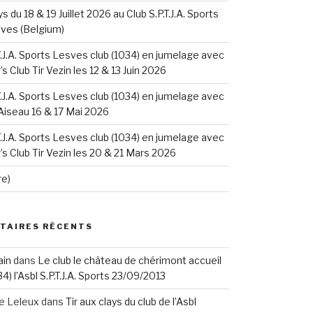
ys du 18 & 19 Juillet 2026 au Club S.P.T.J.A. Sports
sves (Belgium)
.T.J.A. Sports Lesves club (1034) en jumelage avec
s Club Tir Vezin les 12 & 13 Juin 2026
.T.J.A. Sports Lesves club (1034) en jumelage avec
 Aiseau 16 & 17 Mai 2026
.T.J.A. Sports Lesves club (1034) en jumelage avec
s Club Tir Vezin les 20 & 21 Mars 2026
re)
TAIRES RÉCENTS
ain
dans
Le club le château de chérimont accueil
34) l’Asbl S.P.T.J.A. Sports 23/09/2013
re Leleux
dans
Tir aux clays du club de l’Asbl